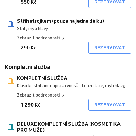
550 Kč
REZERVOVAT
Střih strojkem (pouze na jednu délku)
Střih, mýtí hlavy.
Zobrazit podrobnosti
290 Kč
REZERVOVAT
Kompletní služba
KOMPLETNÍ SLUŽBA
Klasické stříhání + úprava vousů - konzultace, mytí hlavy,...
Zobrazit podrobnosti
1 290 Kč
REZERVOVAT
DELUXE KOMPLETNÍ SLUŽBA (KOSMETIKA
PRO MUŽE)