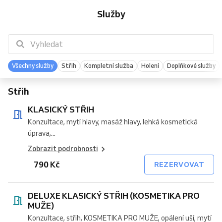
STŘIH
KLASICKÝ
KLASICKÝ
dlouhých
FADE
STROJKEM
Dětí
strojkem
SLUŽBA
KOMPLETNÍ
KOMPLETNÍ
strojkem
VOUSŮ
PLNOVOUSŮ
HOLENÍ
pro
VLASŮ
Služby
STŘIH
STŘIH
vlasů
(
(pouze
SLUŽBA
SLUŽBA
+
HOT
STROJKEM
muže
(KOSMETIKA
od
na
(KOSMETIKA
úprava
TOWEL
PRO
4
jednu
PRO
vousů
MUŽE)
do
délku)
MUŽE)
13
let)
Všechny služby
Střih
Kompletní služba
Holení
Doplňkové služby
Střih
KLASICKÝ STŘIH
Konzultace, mytí hlavy, masáž hlavy, lehká kosmetická
úprava,...
Zobrazit podrobnosti
790 Kč
REZERVOVAT
DELUXE KLASICKÝ STŘIH (KOSMETIKA PRO
MUŽE)
Konzultace, střih, KOSMETIKA PRO MUŽE, opálení uší, mytí